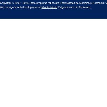
Copyright © 2005 - 2026 Toate drepturile rezervate Universitatea de Medicină şi Farmacie "V
Web design
si
web development
de
Mioritix Media
//
agentie web din Timisoara