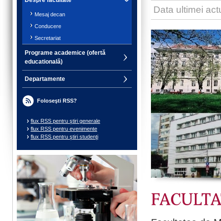
Data ultimei act
Mesaj decan
Conducere
Secretariat
Programe academice (ofertă
educatională)
Departamente
Foloseşti RSS?
flux RSS pentru ştiri generale
flux RSS pentru evenimente
flux RSS pentru ştiri studenţi