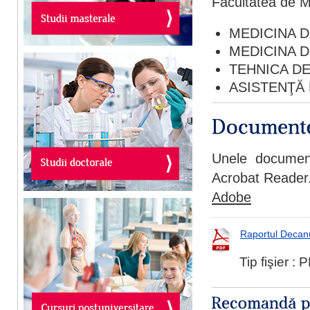
Facultatea de M
MEDICINA DE
MEDICINA DE
TEHNICA DE
ASISTENŢĂ
Unele document
Acrobat Reader. 
Adobe
Raportul Decan
Tip fişier :