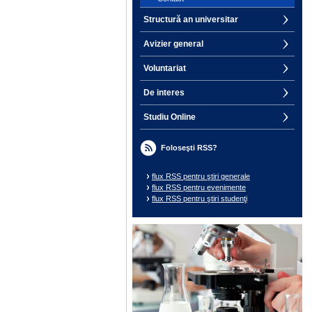
Structură an universitar
Avizier general
Voluntariat
De interes
Studiu Online
Foloseşti RSS?
flux RSS pentru ştiri generale
flux RSS pentru evenimente
flux RSS pentru ştiri studenţi