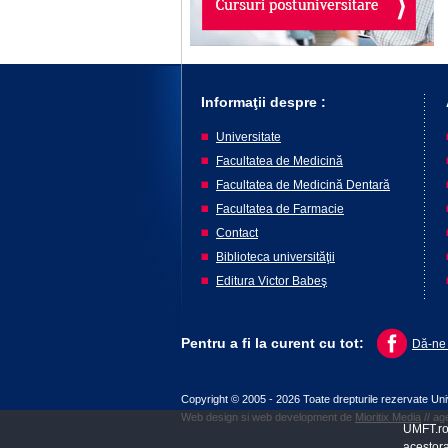
Informaţii despre :
Universitate
Facultatea de Medicină
Facultatea de Medicină Dentară
Facultatea de Farmacie
Contact
Biblioteca universităţii
Editura Victor Babeş
Pentru a fi la curent cu tot:
Dă-ne
Copyright © 2005 - 2026 Toate drepturile rezervate Uni
Web design
si
web development
de
Mioritix Media
//
ag
UMFT.ro
acestor