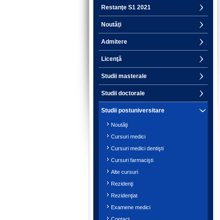
Restanţe S1 2021
Noutăţi
Admitere
Licenţă
Studii masterale
Studii doctorale
Studii postuniversitare
Noutăţi
Cursuri medici
Cursuri medici dentişti
Cursuri farmacişti
Alte cursuri
Rezidenţi
Rezidenţiat
Examene medici
Contact