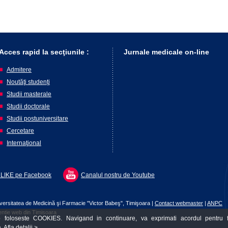
Acces rapid la secţiunile :
Jurnale medicale on-line
Admitere
Noutăţi studenţi
Studii masterale
Studii doctorale
Studii postuniversitare
Cercetare
Internaţional
 LIKE pe Facebook
Canalul nostru de Youtube
versitatea de Medicină şi Farmacie "Victor Babeş", Timişoara |
Contact webmaster
|
ANPC
entie web din Timisoara
 foloseste COOKIES. Navigand in continuare, va exprimati acordul pentru f
a.
Afla detalii >