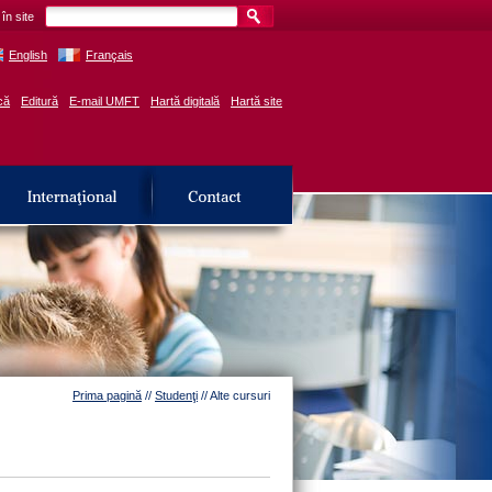
în site
English
Français
că
Editură
E-mail UMFT
Hartă digitală
Hartă site
Prima pagină
//
Studenţi
// Alte cursuri