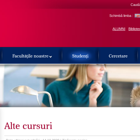
Caută 
Schimbă limba :
ALUMNI
Bibliote