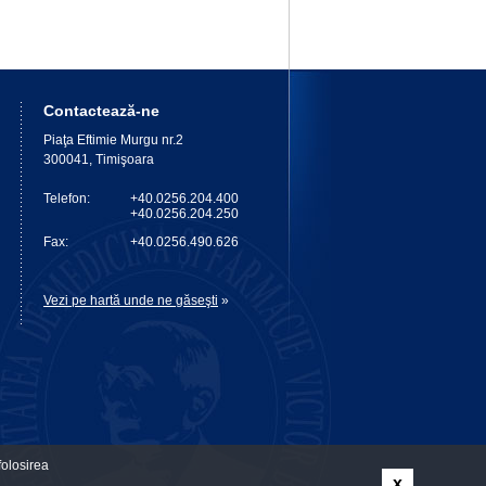
Contactează-ne
Piaţa Eftimie Murgu nr.2
300041, Timişoara
Telefon:
+40.0256.204.400
+40.0256.204.250
Fax:
+40.0256.490.626
Vezi pe hartă unde ne găseşti
»
olosirea
x