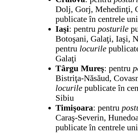
Dolj, Gorj, Mehedinţi, O
publicate în centrele un
Iaşi
: pentru
posturile
pu
Botoşani, Galaţi, Iaşi, 
pentru
locurile
publicate
Galaţi
Târgu Mureş
: pentru
p
Bistriţa-Năsăud, Covasn
locurile
publicate în cen
Sibiu
Timişoara
: pentru
post
Caraş-Severin, Hunedoa
publicate în centrele un