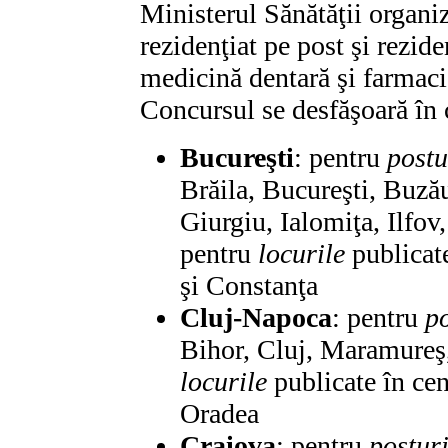
Ministerul Sănătăţii organiz
rezidenţiat pe post şi rezid
medicină dentară şi farmaci
Concursul se desfăşoară în c
Bucureşti
: pentru
postu
Brăila, Bucureşti, Buză
Giurgiu, Ialomiţa, Ilfov
pentru
locurile
publicate
şi Constanţa
Cluj-Napoca
: pentru
po
Bihor, Cluj, Maramureş,
locurile
publicate în cen
Oradea
Craiova
: pentru
posturi