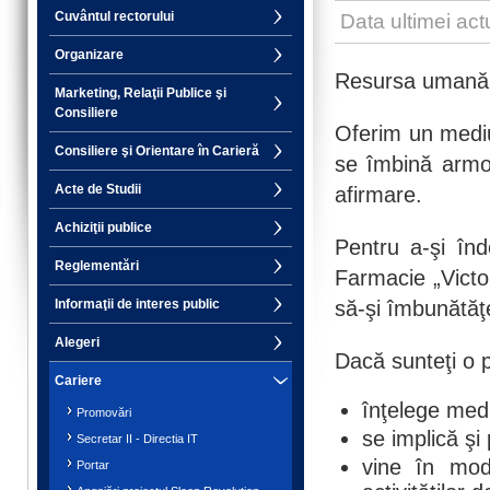
Cuvântul rectorului
Data ultimei act
Organizare
Resursa umană r
Marketing, Relaţii Publice şi
Consiliere
Oferim un mediu
Consiliere şi Orientare în Carieră
se îmbină armon
Acte de Studii
afirmare.
Achiziţii publice
Pentru a-şi înd
Reglementări
Farmacie „Victo
să-şi îmbunătăţ
Informaţii de interes public
Alegeri
Dacă sunteţi o 
Cariere
înţelege medi
Promovări
se implică şi
Secretar II - Directia IT
vine în mod
Portar