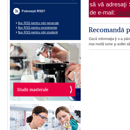
să vă adresaţi 
de e-mail:
cari
Foloseşti RSS?
flux RSS pentru ştiri generale
flux RSS pentru evenimente
flux RSS pentru ştiri studenţi
Dacă informaţia ţi s-a păru
mai multă lume şi astfel să 