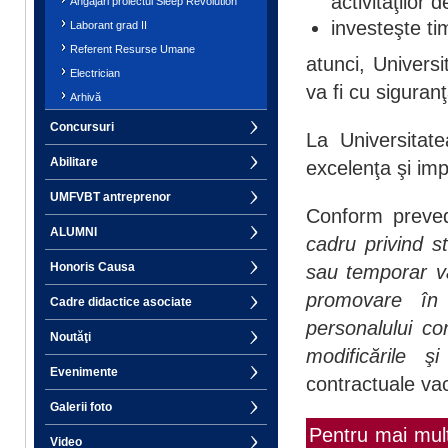
activităţilor 
Angajări proiectul Sleep Revolution
investeşte ti
Laborant grad II
Referent Resurse Umane
atunci, Univers
Electrician
va fi cu sigura
Arhivă
Concursuri
La Universitat
Abilitare
excelenţa şi imp
UMFVBT antreprenor
Conform preved
ALUMNI
cadru privind s
Honoris Causa
sau temporar vac
promovare în 
Cadre didactice asociate
personalului co
Noutăţi
modificările ş
Evenimente
contractuale va
Galerii foto
Pentru mai mult
Video