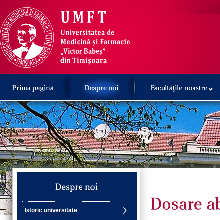
Istoric universitate