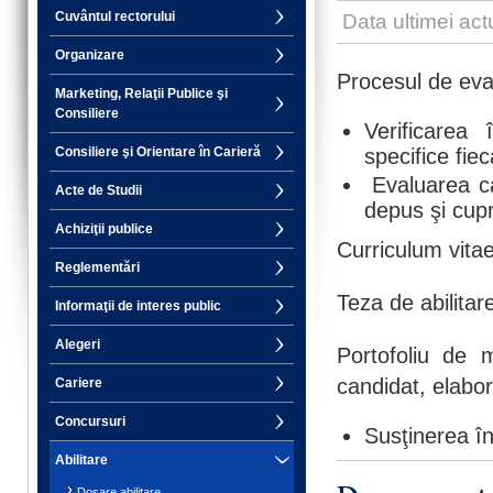
Cuvântul rectorului
Data ultimei act
Organizare
Procesul de eval
Marketing, Relaţii Publice şi
Consiliere
Verificarea 
specifice fie
Consiliere şi Orientare în Carieră
Evaluarea cal
Acte de Studii
depus şi cupr
Achiziţii publice
Curriculum vitae
Reglementări
Teza de abilitar
Informaţii de interes public
Alegeri
Portofoliu de m
candidat, elabor
Cariere
Concursuri
Susţinerea în
Abilitare
Dosare abilitare