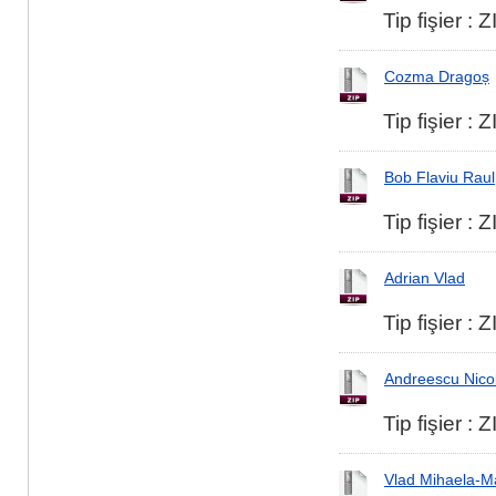
Tip fişier :
Cozma Dragoș
Tip fişier :
Bob Flaviu Raul
Tip fişier :
Adrian Vlad
Tip fişier :
Andreescu Nico
Tip fişier :
Vlad Mihaela-M