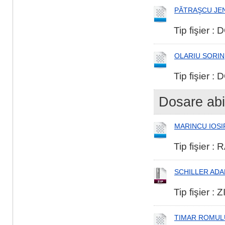
PĂTRAŞCU JE
Tip fişier 
OLARIU SORIN
Tip fişier 
Dosare abi
MARINCU IOSI
Tip fişier 
SCHILLER AD
Tip fişier :
TIMAR ROMUL