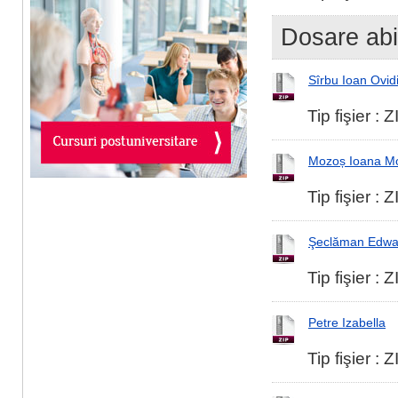
Dosare abi
Sîrbu Ioan Ovid
Tip fişier :
Mozoș Ioana M
Tip fişier :
Şeclăman Edwa
Tip fişier :
Petre Izabella
Tip fişier :