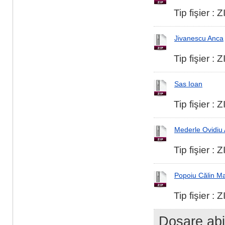
Tip fişier :
Jivanescu Anca
Tip fişier :
Sas Ioan
Tip fişier :
Mederle Ovidiu
Tip fişier :
Popoiu Călin Ma
Tip fişier :
Dosare abi