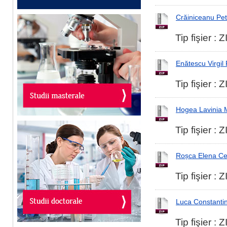
Crăiniceanu Pet
Tip fişier :
Enătescu Virgil
Tip fişier :
Hogea Lavinia 
Tip fişier :
Roșca Elena Ceci
Tip fişier :
Luca Constantin
Tip fişier :