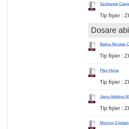
Szuhanek Camel
Tip fişier :
Dosare abi
Balica Nicolae 
Tip fişier :
Ples Horia
Tip fişier :
Jianu Adelina M
Tip fişier :
Mornoș Cristian