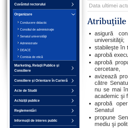
Cuvântul rectorului
Data ultimei act
Organizare
Conducere didactic
Consiliul de administraţie
asigură con
Senatul universităţii
universităţii;
Administrativ
stabileşte în 
DEACE
aprobă execuţ
Comisia de etică
aprobă propu
Marketing, Relaţii Publice şi
cercetare,
Consiliere
avizează pro
Consiliere şi Orientare în Carieră
către Senatu
nu se mai în
Acte de Studii
academic şi f
Achiziţii publice
aprobă opera
Senatul un
Reglementări
propune Senat
Informaţii de interes public
mediu şi polit