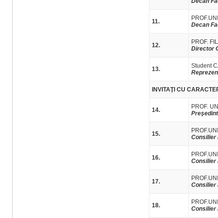
Decan Fac
PROF.UN
11.
Decan Fa
PROF. FIL
12.
Director 
Student
13.
Reprezent
INVITAŢI CU CARACT
PROF. UN
14.
Preşedint
PROF.UNI
15.
Consilier 
PROF.UN
16.
Consilier 
PROF.UN
17.
Consilier 
PROF.UN
18.
Consilier