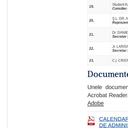
Student 
19.
Consilier
Ş.L. DR.
20.
Reprezent
Dr. DAN
21.
Secretar 
Jr. LARI
22.
Secretar 
23.
C.j. CRIS
Unele document
Acrobat Reader. 
Adobe
CALENDAR
DE ADMINI