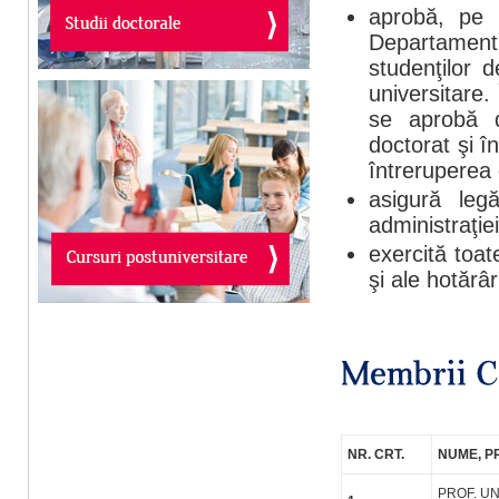
aprobă, pe ba
Departament
studenţilor d
universitare.
se aprobă d
doctorat şi în
întreruperea 
asigură leg
administraţiei
exercită toate
şi ale hotărâr
NR. CRT.
NUME, 
PROF. UN