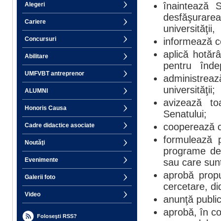
înaintează S
Alegeri
desfăşurarea
Cariere
universităţii,
Concursuri
informează co
aplică hotăr
Abilitare
pentru îndepl
UMFVBT antreprenor
administreaz
universităţii;
ALUMNI
avizează to
Honoris Causa
Senatului;
cooperează cu
Cadre didactice asociate
formulează p
Noutăţi
programe de 
Evenimente
sau care sunt
aprobă propu
Galerii foto
cercetare, di
Video
anunţă public
aprobă, în co
Foloseşti RSS?