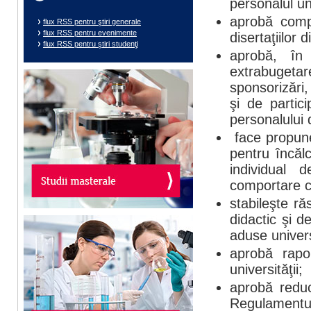
personalul uni
aprobă compo
flux RSS pentru ştiri generale
flux RSS pentru evenimente
disertaţiilor
flux RSS pentru ştiri studenţi
aprobă, în 
extrabuget
sponsorizări,
şi de partici
personalului 
face propuner
pentru încălc
individual
comportare c
stabileşte ră
didactic şi de
aduse universi
aprobă rapor
universităţii;
aprobă reduc
Regulamentul 