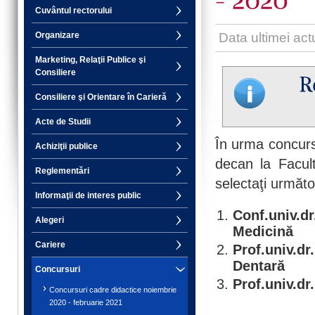
Cuvântul rectorului
Data ultimei act
Organizare
Marketing, Relaţii Publice şi
Consiliere
Consiliere şi Orientare în Carieră
Acte de Studii
În urma concursu
Achiziţii publice
decan la Facul
Reglementări
selectaţi următo
Informaţii de interes public
Conf.univ
Alegeri
Medicină
Cariere
Prof.univ.d
Dentară
Concursuri
Prof.univ.d
Concursuri cadre didactice noiembrie
2020 - februarie 2021