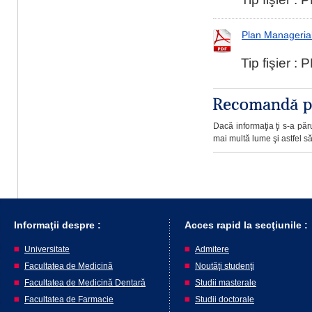
Plan Managerial
Tip fişier :
Dacă informaţia ţi s-a păru
mai multă lume şi astfel să 
Informaţii despre :
Acces rapid la secţiunile :
Universitate
Admitere
Facultatea de Medicină
Noutăţi studenţi
Facultatea de Medicină Dentară
Studii masterale
Facultatea de Farmacie
Studii doctorale