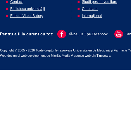
Contact
Studii postuniversitare
Biblioteca universităţii
Cercetare
Editura Victor Babeş
Internaţional
Pentru a fi la curent cu tot:
Dă-ne LIKE pe Facebook
Can
Copyright © 2005 - 2026 Toate drepturile rezervate Universitatea de Medicină şi Farmacie "V
Web design
si
web development
de
Mioritix Media
//
agentie web din Timisoara