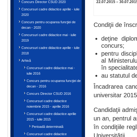
22.07.2015 – 30.07.201
Concurs Director CSUD 2020
Concursuri cadre didactice aprilie - iulie
2020
Concurs pentru ocuparea funcţiei de
Condiţii de însc
decan - 2020
Concursuri cadre didactice mai - iulie
deţine diplo
2019
concurs;
Concursuri cadre didactice aprilie - iulie
pentru discip
2018
al Ministerul
Arhivă
în specialitat
Concursuri cadre didactice mai -
iulie 2016
au statutul d
Concurs pentru ocuparea funcţiei de
Încadrarea cand
decan - 2016
Concurs Director CSUD 2016
universitar 201
Concursuri cadre didactice
noiembrie 2015 - aprilie 2016
Candidaţii admi
Concursuri cadre didactice aprilie
un an, pentrul a
2015 - iulie 2015
în condiţiile re
Perioadă determinată
Concursuri cadre didactice
Universităţii.