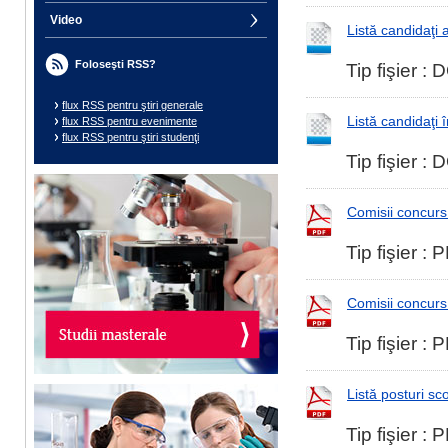
Video
Listă candidaţi a
Foloseşti RSS?
Tip fişier 
flux RSS pentru ştiri generale
Listă candidaţi î
flux RSS pentru evenimente
flux RSS pentru ştiri studenţi
Tip fişier 
Comisii concurs
Tip fişier :
Comisii concurs
Tip fişier :
Listă posturi sc
Tip fişier :