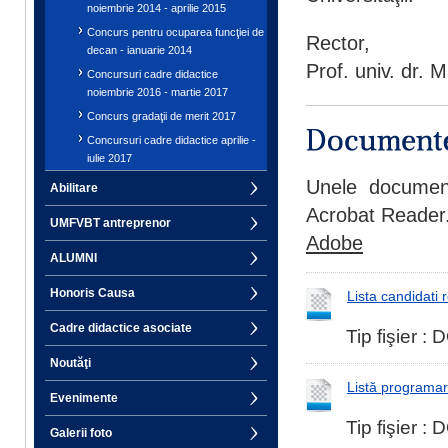
noiembrie 2014 - aprilie 2015
Concurs pentru ocuparea funcţiei de
Rector,
decan - ianuarie 2014
Prof. univ. dr. 
Concursuri cadre didactice
noiembrie 2016 - martie 2017
Concurs gradaţii de merit 2017
Concursuri cadre didactice aprilie -
iulie 2017
Unele document
Abilitare
Acrobat Reader. 
UMFVBT antreprenor
Adobe
ALUMNI
Honoris Causa
Lista candidati r
Cadre didactice asociate
Tip fişier 
Noutăţi
Listă programa
Evenimente
Tip fişier 
Galerii foto