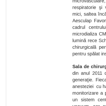
microvasculare
respiratorie şi
mici, saltea înc
Aesculap Favor
cadrul centrul
microdializa C
lumină rece Sch
chirurgicală pe
pentru spălat 
Sala de chirur
din anul 2011 d
generaţie. Fiec
anesteziei cu h
monitorizare a 
un sistem cen