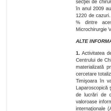
secţiei de chir
în anul 2009 au
1220 de cazuri.
% dintre aces
Microchirurgie 
ALTE INFORMA
1.
Activitatea d
Centrului de Ch
materializată p
cercetare totali
Timişoara în v
Laparoscopică şi
de lucrări de 
valoroase inform
internaţionale 