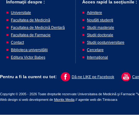
Informaţii despre :
Acces rapid la secţiunile :
Universitate
Admitere
Facultatea de Medicină
Noutăţi studenţi
Facultatea de Medicină Dentară
Studii masterale
Facultatea de Farmacie
Studii doctorale
Contact
Studii postuniversitare
Biblioteca universităţii
Cercetare
Editura Victor Babeş
Internaţional
Pentru a fi la curent cu tot:
Dă-ne LIKE pe Facebook
Can
Copyright © 2005 - 2026 Toate drepturile rezervate Universitatea de Medicină şi Farmacie "V
Web design
si
web development
de
Mioritix Media
//
agentie web din Timisoara