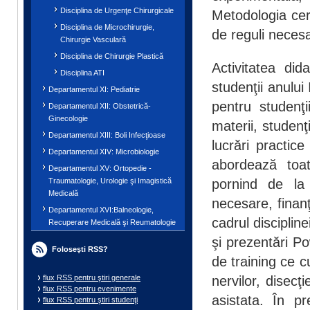
Disciplina de Urgenţe Chirurgicale
Metodologia cer
Disciplina de Microchirurgie,
de reguli necesa
Chirurgie Vasculară
Disciplina de Chirurgie Plastică
Activitatea did
Disciplina ATI
studenţii anului 
Departamentul XI: Pediatrie
pentru studenţ
Departamentul XII: Obstetrică-
Ginecologie
materii, studenţ
Departamentul XIII: Boli Infecţioase
lucrări practice
Departamentul XIV: Microbiologie
abordează toat
Departamentul XV: Ortopedie -
pornind de la 
Traumatologie, Urologie şi Imagistică
Medicală
necesare, finanţ
Departamentul XVI:Balneologie,
cadrul disciplin
Recuperare Medicală şi Reumatologie
şi prezentări P
Foloseşti RSS?
de training ce c
nervilor, disecţ
flux RSS pentru ştiri generale
flux RSS pentru evenimente
asistata. În pr
flux RSS pentru ştiri studenţi