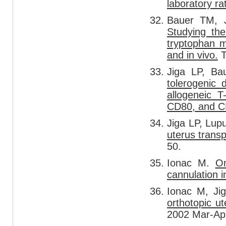
laboratory rat
Bauer TM, 
Studying th
tryptophan m
and in vivo.
T
Jiga LP, B
tolerogenic 
allogeneic 
CD80, and C
Jiga LP, Lup
uterus transp
50.
Ionac M.
On
cannulation i
Ionac M, Ji
orthotopic ut
2002 Mar-Apr