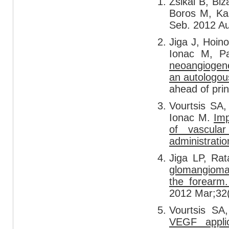
Zsikai B, Bi
Boros M, Ka
Seb. 2012 Au
Jiga J, Hoino
Ionac M, P
neoangiogenes
an autologous
ahead of prin
Vourtsis SA,
Ionac M.
Imp
of vascular
administratio
Jiga LP, Rat
glomangioma 
the forearm.
2012 Mar;32(
Vourtsis SA
VEGF applic