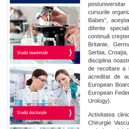
postuniversita
cursurile organ
Babes”, aceştia
diferite specia
continuă creşte
Britanie, Germ
Serbia, Croaţia
disciplina noas
de recoltare a 
acreditat de au
European Board
European Federa
Urology).
Activitatea cli
Chirurgie Vascu