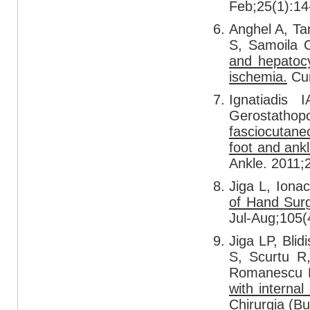
Feb;25(1):14
Anghel A, Ta
S, Samoila 
and hepatocy
ischemia.
Cur
Ignatiadis
Gerostathopo
fasciocutaneo
foot and ankl
Ankle. 2011;2
Jiga L, Ion
of Hand Surg
Jul-Aug;105(
Jiga LP, Bli
S, Scurtu R
Romanescu D
with internal
Chirurgia (B