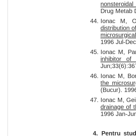
nonsteroidal
Drug Metab D
Ionac M, O
distribution 
microsurgical
1996 Jul-Dec
Ionac M, Pa
inhibitor o
Jun;33(6):36
Ionac M, Bo
the microsurg
(Bucur). 199
Ionac M, Gei
drainage of t
1996 Jan-Jun
4. Pentru stud