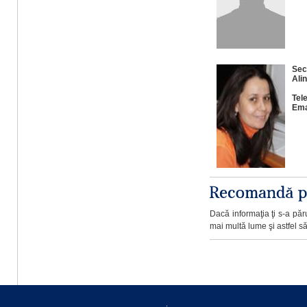
Sec
Ali
Tel
Ema
Dacă informaţia ţi s-a păru
mai multă lume şi astfel să 