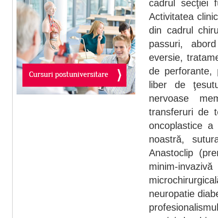
cadrul secţiei
Activitatea clin
din cadrul chir
passuri, abord
eversie, tratame
de perforante, 
liber de ţesutu
nervoase memb
transferuri de 
oncoplastice a 
noastră, sutu
Anastoclip (pr
minim-invazivă
microchirurgica
neuropatie diabe
profesionalism