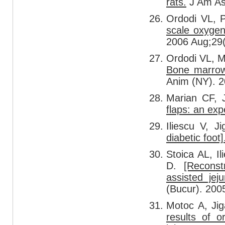
rats.
J Am As
Ordodi VL, 
scale oxygen
2006 Aug;29(
Ordodi VL, M
Bone marrow 
Anim (NY). 2
Marian CF, 
flaps: an exp
Iliescu V, 
diabetic foot]
Stoica AL, I
D.
[Reconst
assisted jej
(Bucur). 200
Motoc A, Ji
results of o