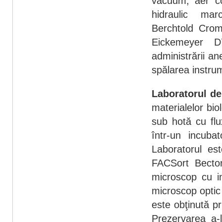
vacuum, aer co
hidraulic marc
Berchtold Crom
Eickemeyer D
administrării an
spălarea instru
Laboratorul de
materialelor biol
sub hotă cu flu
într-un incu
Laboratorul es
FACSort Becto
microscop cu in
microscop optic
este obţinută p
Prezervarea a-l