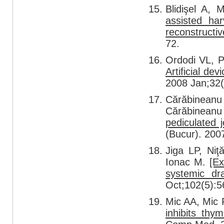
Blidişel A,
assisted har
reconstructiv
72.
Ordodi VL, 
Artificial de
2008 Jan;32(
Cărăbineanu 
Cărăbinean
pediculated 
(Bucur). 200
Jiga LP, Niţ
Ionac M.
[Ex
systemic dra
Oct;102(5):5
Mic AA, Mic 
inhibits thy