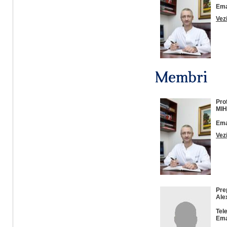
Ema
Vez
Prof
MIH
Ema
Vez
Pre
Ale
Tel
Ema