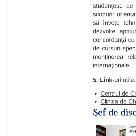
studenţesc de 
scopuri: orienta
să înveţe tehni
dezvolte aptit
concordanţă cu 
de cursuri spec
menţinerea relaţ
internaţionale.
5. Link
-uri utile:
Centrul de Ch
Clinica de Ch
Prof
MIH