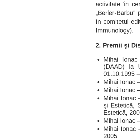
activitate în c
„Berler-Barbu” 
în comitetul edi
Immunology).
2. Premii şi Dis
Mihai Ionac
(DAAD) la U
01.10.1995 –
Mihai Ionac –
Mihai Ionac 
Mihai Ionac 
şi Estetică,
Estetică, 20
Mihai Ionac 
Mihai Ionac 
2005