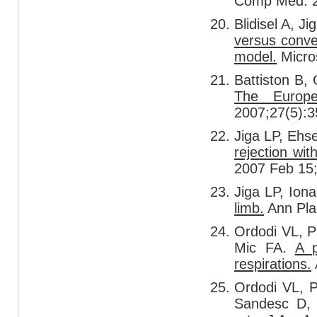
Comp Med. 2
Blidisel A, J
versus conven
model.
Micros
Battiston B,
The Europe
2007;27(5):3
Jiga LP, Ehs
rejection wit
2007 Feb 15;
Jiga LP, Ion
limb.
Ann Plas
Ordodi VL, 
Mic FA.
A p
respirations.
Ordodi VL, 
Sandesc D,