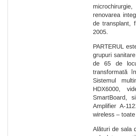
microchirurgie
renovarea integr
de transplant, 
2005.
PARTERUL este a
grupuri sanitar
de 65 de locu
transformată în
Sistemul mult
HDX6000, vide
SmartBoard, s
Amplifier A-11
wireless – toat
Alături de sala