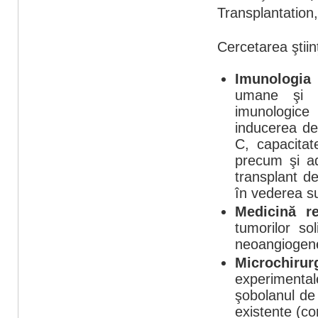
Transplantation,
Cercetarea ştiinţ
Imunologia 
umane şi m
imunologice
inducerea de
C, capacita
precum şi ad
transplant de
în vederea su
Medicină re
tumorilor sol
neoangiogenez
Microchiru
experimenta
şobolanul de
existente (cor