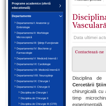
Programe academice (ofertă
educatională)
Departamente
Departamentul I: Anatomie şi
Embriologie
Departamentul II: Morfologie
Data ultimei act
Microscopică
Departamentul III: Ştiinţe Funcţionale
Departamentul IV: Biochimie şi
Farmacologie
Departamentul V: Medicină Internă I
Departamentul VI: Cardiologie
Departamentul VII: Medicină Internă II
Departamentul VIII: Neuroştiinţe
Disciplina d
Departamentul IX: Chirurgie I
Cercetării Ştiin
Departamentul X: Chirurgie II
chirurgicală cu a
Disciplina de Chirurgie I
timp microchi
Disciplina de Chirurgie II
experimentală, 
Disciplina de Chirurgie III (CFR)