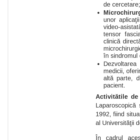
de cercetare
Microchirur
unor aplicaţi
video-asistat
tensor fasci
clinică direc
microchirurgi
în sindromul 
Dezvoltarea
medicii, oferi
altă parte,
pacient.
Activitătile de
Laparoscopică ş
1992, fiind situ
al Universităţii
În cadrul acest