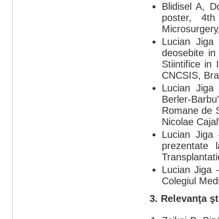
Blidisel A, 
poster, 4t
Microsurgery
Lucian Jiga
deosebite in
Stiintifice i
CNCSIS, Bra
Lucian Jiga
Berler-Barbu”
Romane de Sti
Nicolae Caja
Lucian Jiga 
prezentate
Transplantat
Lucian Jiga 
Colegiul Med
3. Relevanţa şti