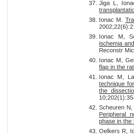
Jiga L, Ion
transplantatio
Ionac M.
Tra
2002;22(6):2
Ionac M, S
ischemia and 
Reconstr Mic
Ionac M, Ge
flap in the rat
Ionac M, La
technique for
the dissect
10;202(1):35
Scheuren N,
Peripheral n
phase in the 
Oelkers R, I