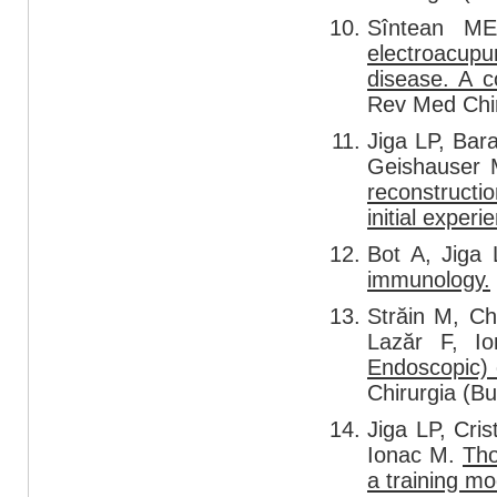
Sîntean M
electroacupu
disease. A c
Rev Med Chir
Jiga LP, Bara
Geishauser 
reconstructi
initial experi
Bot A, Jiga
immunology.
Străin M, Ch
Lazăr F, 
Endoscopic) 
Chirurgia (B
Jiga LP, Cris
Ionac M.
Tho
a training mo